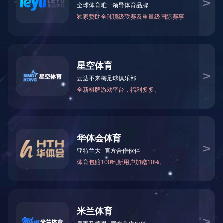
来源: 集团内部
发布时间: 2025-06-04 16:18:46
上一篇：
最后一页
下一篇：
乐动在线官网组织开展八段锦健身活动