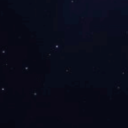
2.质量、环
地址：中国·南京云南路31-1号苏建大厦
邮编：210008
电话：025-86632470 、025-83319540
传真：025-83310100
廉政合规举报：025-69977239 fl@cjcc-china.cn
纪检、信访举报：025-69977245 jw@cjcc-china.cn
网址：www.reader-books.com
电邮：contact@cjcc-china.cn
备案：Copyright © 乐动在线官网
苏ICP备13016517号-1