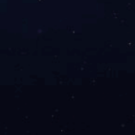
人力资源
党的建设
信息公开
科技创新
人才战略
党建
信息公开
科技战略
人才招聘
纪检
公示公告
科技进步
教育培训
社会责任
技能培训