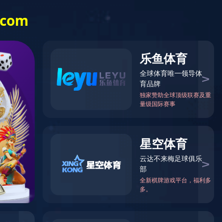


邮箱入口
开
科技创新
乐动（中国）