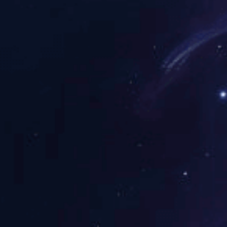
(批准单位：
(二)房地产开
房地产开发二
(批准单位：
二、海外经营
1.对外承包
2.对外援助
3.对外综合
(批准单位：