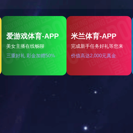
工程施工总承包二级资质。
装饰工程专业承包一级资质;
程专业承包一级资质;
安装工程专业承包一级资质;
工程施工专业承包二级资质;
础工程专业承包二级资质;
装修工程设计与施工一级资质;
工程设计与施工一级资质。